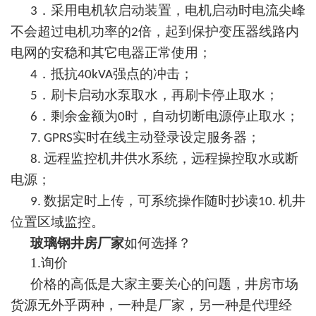
．采用电机软启动装置，电机启动时电流尖峰
3
不会超过电机功率的
倍，起到保护变压器线路内
2
电网的安稳和其它电器正常使用；
．抵抗
强点的冲击；
4
40kVA
．刷卡启动水泵取水，再刷卡停止取水；
5
．剩余金额为
时，自动切断电源停止取水；
6
0
实时在线主动登录设定服务器
；
7. GPRS
远程监控机井供水系统，远程操控取水或断
8.
电源
；
数据定时上传，可系统操作随时抄读
机井
9.
10.
位置区域监控
。
玻璃钢井房厂家
如何选择？
1.
询价
价格的高低是
大家主要
关心的问题，井房市场
货源无外乎两种，一种是厂家，另一种是代理经