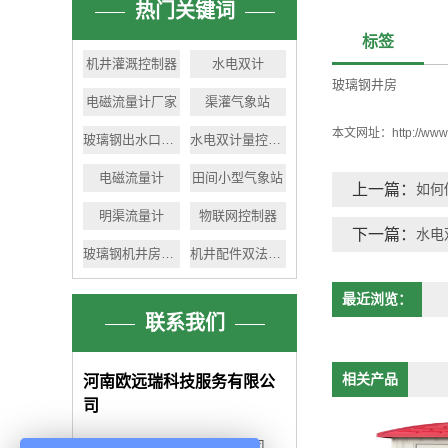
热门关键词
标签
机井灌溉控制器
水电双计
玻璃钢井房
电磁流量计厂家
渠灌气象站
本文网址：
http://ww
玻璃钢出水口厂家
水电双计量控制器
电磁流量计
田间小型气象站
上一篇：
如何
明渠流量计
物联网控制器
下一篇：
水电
玻璃钢机井房厂家
机井配件双法兰弯头
最近浏览：
联系我们
相关产品
河南欧远瑞科技服务有限公
司
河南欧远瑞科技服务有限公司